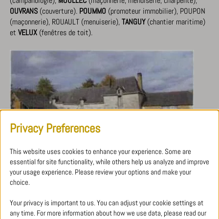
(campanologie),
MOULLEC
(maçonnerie, menuiserie, charpente),
OUVRANS
(couverture).
POUMMO
(promoteur immobilier), POUPON
(maçonnerie), ROUAULT (menuiserie),
TANGUY
(chantier maritime)
et
VELUX
(fenêtres de toit).
Privacy Preferences
This website uses cookies to enhance your experience. Some are
Malgré la diversité des projets proposés cette année encore, la
essential for site functionality, while others help us analyze and improve
Marionnais a rapidement retenu l’attention des membres du Club.
your usage experience. Please review your options and make your
“Ayant échappé aux transformations contemporaines et
choice.
confortables que l’on peut faire de certains habitats, la Marionnais
conserve une authenticité et une singularité tout à fait
Your privacy is important to us. You can adjust your cookie settings at
remarquables”
explique Gérard Bregent, Président du Club. Il s’agit
any time. For more information about how we use data, please read our
d’un
vaste chantier de restauration qui débute et qui s’inscrit dans