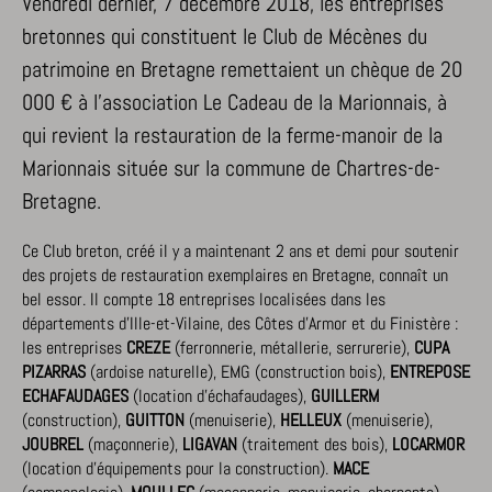
Vendredi dernier, 7 décembre 2018, les entreprises
bretonnes qui constituent le Club de Mécènes du
patrimoine en Bretagne remettaient un chèque de 20
000 € à l'association Le Cadeau de la Marionnais, à
qui revient la restauration de la ferme-manoir de la
Marionnais située sur la commune de Chartres-de-
Bretagne.
Ce Club breton, créé il y a maintenant 2 ans et demi pour soutenir
des projets de restauration exemplaires en Bretagne, connaît un
bel essor. Il compte 18 entreprises localisées dans les
départements d’Ille-et-Vilaine, des Côtes d’Armor et du Finistère :
les entreprises
CREZE
(ferronnerie, métallerie, serrurerie),
CUPA
PIZARRAS
(ardoise naturelle), EMG (construction bois),
ENTREPOSE
ECHAFAUDAGES
(location d’échafaudages),
GUILLERM
(construction),
GUITTON
(menuiserie),
HELLEUX
(menuiserie),
JOUBREL
(maçonnerie),
LIGAVAN
(traitement des bois),
LOCARMOR
(location d’équipements pour la construction).
MACE